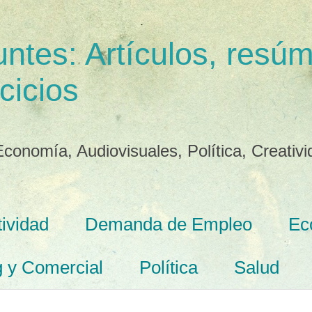
ntes: Artículos, resú
cicios
conomía, Audiovisuales, Política, Creativ
ividad
Demanda de Empleo
Ec
g y Comercial
Política
Salud